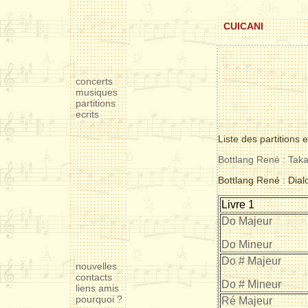
CUICANI
concerts
musiques
partitions
ecrits
Liste des partitions
Bottlang René : Ta
Bottlang René : Dia
Livre 1
Do Majeur
Do Mineur
Do # Majeur
nouvelles
contacts
Do # Mineur
liens amis
pourquoi ?
Ré Majeur